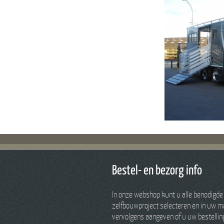
Bestel- en bezorg info
In onze webshop kunt u alle benodigde
zelfbouwproject selecteren en in uw ma
vervolgens aangeven of u uw bestelling 