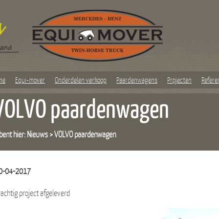
me
Equi-mover
Onderdelen verkoop
Paardenwagens
Projecten
Refere
VOLVO paardenwagen
bent hier:
Nieuws
>
VOLVO paardenwagen
0-04-2017
rachtig project afgeleverd