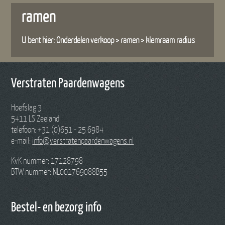
ramen
U bent hier:
Onderdelen verkoop
>
ramen
>
klemraam radius
Verstraten Paardenwagens
Hoefslag 3
5411 LS Zeeland
telefoon: +31 (0)651 - 25 6984
e-mail:
info@verstratenpaardenwagens.nl
KvK nummer: 17128798
BTW nummer: NL001769088B55
Bestel- en bezorg info