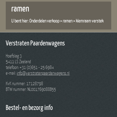
ramen
U bent hier:
Onderdelen verkoop
>
ramen
>
klemraam verstek
Verstraten Paardenwagens
Hoefslag 3
5411 LS Zeeland
telefoon: +31 (0)651 - 25 6984
e-mail:
info@verstratenpaardenwagens.nl
KvK nummer: 17128798
BTW nummer: NL001769088B55
Bestel- en bezorg info