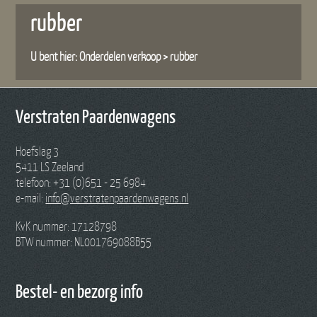
rubber
U bent hier:
Onderdelen verkoop
>
rubber
Verstraten Paardenwagens
Hoefslag 3
5411 LS Zeeland
telefoon: +31 (0)651 - 25 6984
e-mail:
info@verstratenpaardenwagens.nl
KvK nummer: 17128798
BTW nummer: NL001769088B55
Bestel- en bezorg info