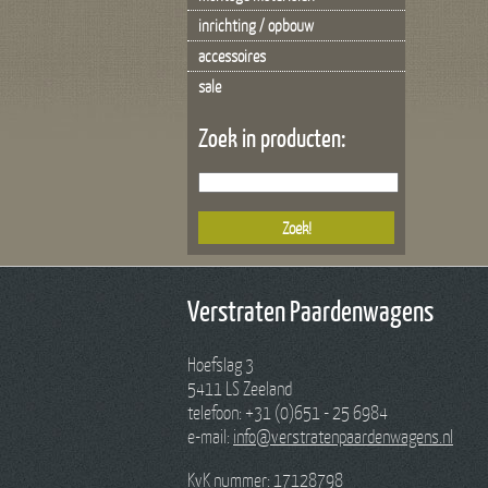
inrichting / opbouw
accessoires
sale
Zoek in producten:
Verstraten Paardenwagens
Hoefslag 3
5411 LS Zeeland
telefoon: +31 (0)651 - 25 6984
e-mail:
info@verstratenpaardenwagens.nl
KvK nummer: 17128798