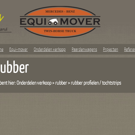
me
Equi-mover
Onderdelen verkoop
Paardenwagens
Projecten
Refere
rubber
bent hier:
Onderdelen verkoop
>
rubber
>
rubber profielen / tochtstrips