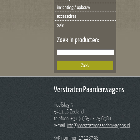
inrichting / opbouw
accessoires
sale
Zoek in producten:
Verstraten Paardenwagens
Hoefslag 3
5411 LS Zeeland
telefoon: +31 (0)651 - 25 6984
e-mail:
info@verstratenpaardenwagens.nl
KvK nummer: 17128798