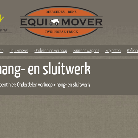
me
Equi-mover
Onderdelen verkoop
Paardenwagens
Projecten
Refere
hang- en sluitwerk
bent hier:
Onderdelen verkoop
>
hang- en sluitwerk