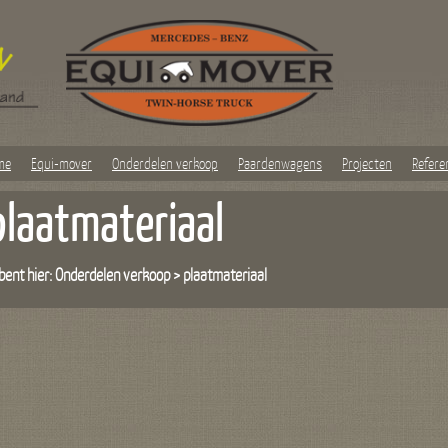
me
Equi-mover
Onderdelen verkoop
Paardenwagens
Projecten
Refere
plaatmateriaal
bent hier:
Onderdelen verkoop
>
plaatmateriaal