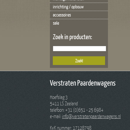
inrichting / opbouw
accessoires
sale
Zoek in producten:
Verstraten Paardenwagens
Hoefslag 3
5411 LS Zeeland
telefoon: +31 (0)651 - 25 6984
e-mail:
info@verstratenpaardenwagens.nl
KvK nummer: 17128798