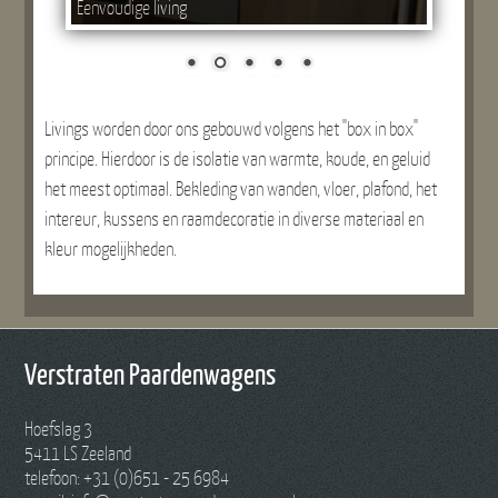
Eenvoudige living
Livings worden door ons gebouwd volgens het "box in box"
principe. Hierdoor is de isolatie van warmte, koude, en geluid
het meest optimaal. Bekleding van wanden, vloer, plafond, het
intereur, kussens en raamdecoratie in diverse materiaal en
kleur mogelijkheden.
Verstraten Paardenwagens
Hoefslag 3
5411 LS Zeeland
telefoon: +31 (0)651 - 25 6984