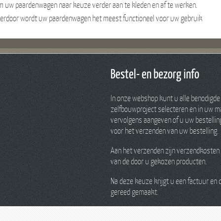
m uw paardenwagen naar keuze verder aan te kleden en af te werken.
ierdoor wordt uw paardenwagen het meest functioneel voor uw gebruik
Bestel- en bezorg info
In onze webshop kunt u alle benodigde
zelfbouwproject selecteren en in uw ma
vervolgens aangeven of u uw bestelling 
voor het verzenden van uw bestelling.
Aan het verzenden zijn verzendkosten 
van de door u gekozen producten.
Na deze keuze krijgt u een factuur en
gereed gemaakt.