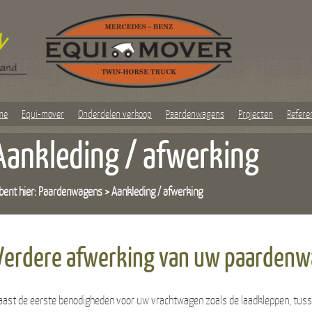
me
Equi-mover
Onderdelen verkoop
Paardenwagens
Projecten
Refere
Aankleding / afwerking
bent hier: Paardenwagens >
Aankleding / afwerking
Verdere afwerking van uw paarden
aast de eerste benodigheden voor uw vrachtwagen zoals de laadkleppen, tussen