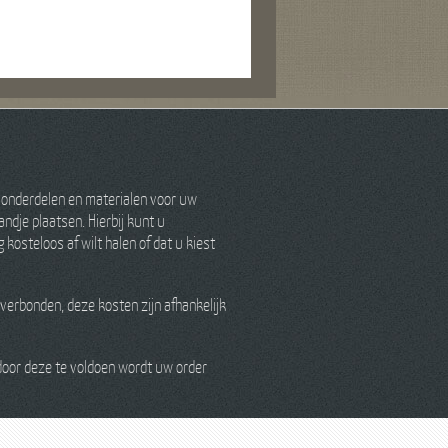
 onderdelen en materialen voor uw
ndje plaatsen. Hierbij kunt u
kosteloos af wilt halen of dat u kiest
verbonden, deze kosten zijn afhankelijk
 door deze te voldoen wordt uw order