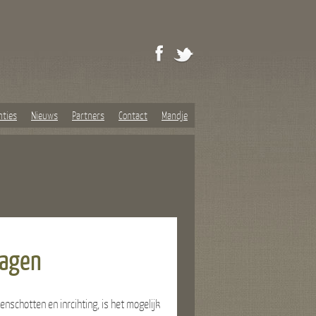
nties
Nieuws
Partners
Contact
Mandje
wagen
schotten en inrcihting, is het mogelijk