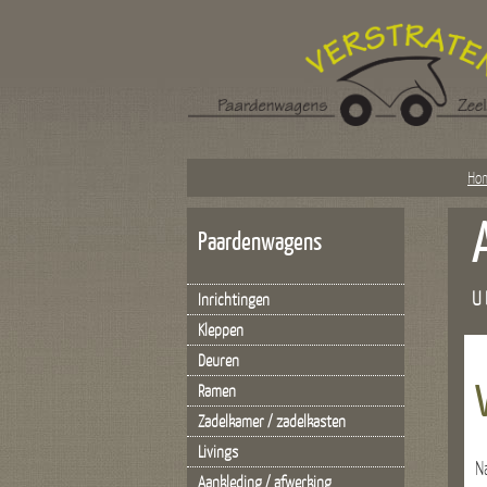
Ho
Paardenwagens
U 
Inrichtingen
Kleppen
Deuren
Ramen
Zadelkamer / zadelkasten
Livings
N
Aankleding / afwerking