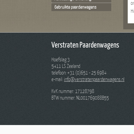
o
Gebruikte paardenwagens
H
Verstraten Paardenwagens
Hoefslag 3
5411 LS Zeeland
telefoon: +31 (0)651 - 25 6984
e-mail:
info@verstratenpaardenwagens.nl
KvK nummer: 17128798
BTW nummer: NL001769088B55