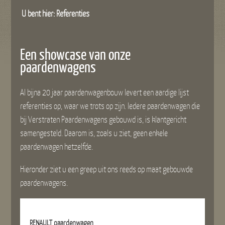
U bent hier:
Referenties
Een showcase van onze
paardenwagens
Al bijna 20 jaar paardenwagenbouw levert een aardige lijst
referenties op, waar we trots op zijn. Iedere paardenwagen die
bij Verstraten Paardenwagens gebouwd is, is klantgericht
samengesteld. Daarom is, zoals u ziet, geen enkele
paardenwagen hetzelfde.
Hieronder ziet u een greep uit ons reeds op maat gebouwde
paardenwagens.
RENAULT paardenwagen