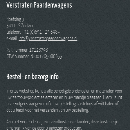
Verstraten Paardenwagens
Hoefslag 3
5411 LS Zeeland
telefoon: +31 (0)651 - 25 6984
e-mail:
info@verstratenpaardenwagens.nl
KvK nummer: 17128798
BTW nummer: NL001769088B55
Bestel- en bezorg info
In onze webshop kunt u alle benodigde onderdelen en materialen voor
uw zelfbouwproject selecteren en in uw mandje plaatsen. Hierbij kunt
u vervolgens aangeven of u uw bestelling kosteloos af wilt halen of
dat u kiest voor het verzenden van uw bestelling.
Aan het verzenden zijn verzendkosten verbonden, deze kosten zijn
afhankelijk van de door u gekozen producten.